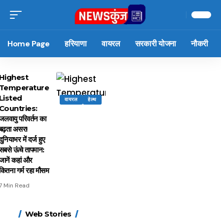
Home Page
हरियाणा
वायरल
सरकारी योजना
नौकरी
Highest
Temperature
Listed
वायरल
हेल्थ
Countries:
जलवायु परिवर्तन का
बढ़ता असर!
दुनियाभर में दर्ज हुए
सबसे ऊंचे तापमान:
जानें कहां और
कितना गर्म रहा मौसम
7 Min Read
15 नवंबर से लागू होंगे
ऐसे बनाएं अपनी पसंद की
मोटापे को कम करने के लिए
बदलते मौसम में नही होंगे
Web Stories
FASTag के ये नए नियम,
UPI ID? जानें यहां