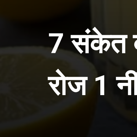
7 संकेत ब
रोज 1 नी