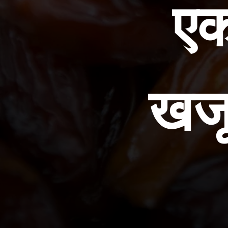
एक
खजू