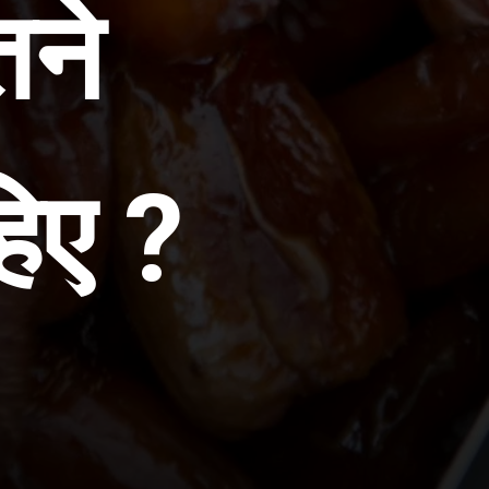
तने
िए ?