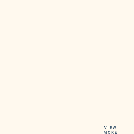
VIEW
MORE