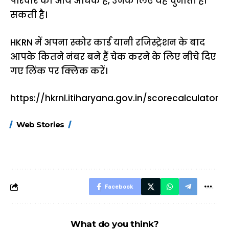
परिवार की आय अधिक है, उनके लिए यह चुनौती हो
सकती है।
HKRN में अपना स्कोर कार्ड यानी रजिस्ट्रेशन के बाद
आपके कितने नंबर बने हैं चेक करने के लिए नीचे दिए
गए लिंक पर क्लिक करें।
https://hkrnl.itiharyana.gov.in/scorecalculator
15 नवंबर से लागू होंगे
ऐसे बनाएं अपनी पसंद की
मोटापे को कम कर
Web Stories
FASTag के ये नए
UPI ID? जानें यहां
लिए खाएं ये बेहत्तर
नियम, डबल टोल से
शानदार ट्रिक
बचने के लिए जानें ये 6
आसान ट्रिक्स
Facebook
What do you think?