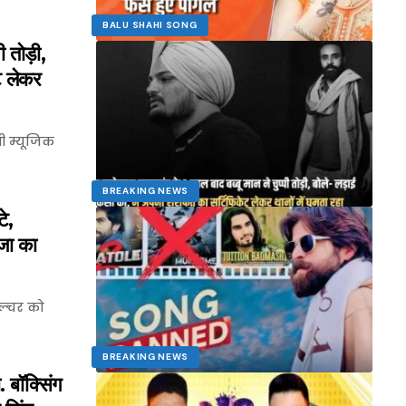
BALU SHAHI SONG
पी तोड़ी,
ट लेकर
 म्यूजिक
BREAKING NEWS
े,
जा का
ल्चर को
BREAKING NEWS
 बॉक्सिंग