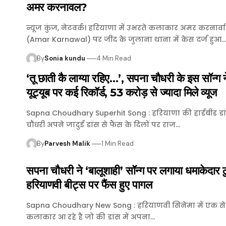
अमर करनावल?
न्यूज कुंज, नेटवर्क। हरियाणा में उभरते कलाकार अमर करनाव
(Amar Karnawal) पर जींद के जुलाना थाना में केस दर्ज हुआ…
By
Sonia kundu
4 Min Read
‘तू छाती कै लाग्या रहिए…’, सपना चौधरी के इस सॉन्ग नें
यूट्यूब पर कई रिकॉर्ड, 53 करोड़ से ज्यादा मिले व्यूज
Sapna Choudhary Superhit Song : हरियाणा की हार्डबीड ड
चौधरी अपने जादुई डांस से फैंस के दिलों पर राज…
By
Parvesh Malik
1 Min Read
सपना चौधरी ने ‘बालूशाही’ सॉन्ग पर लगाया धमाकेदार ठ
हरियाणवी बीट्स पर फैंस हुए पागल
Sapna Choudhary New Song : हरियाणवी सिनेमा में एक स
कलाकार आ रहे है जो की डांस में अपना…