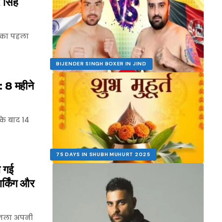
 सिंह
ल का पहला
BIJENDER SINGH BOXER IN JIND
 8 महीने
के बाद 14
75 DAYS IN SHUBH MUHURT 2025
 गई
र्किंग और
औजला अपनी