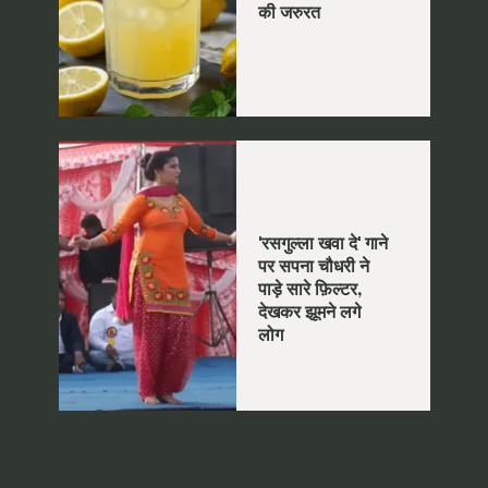
की जरुरत
'रसगुल्ला खवा दे' गाने
पर सपना चौधरी ने
पाड़े सारे फ़िल्टर,
देखकर झूमने लगे
लोग