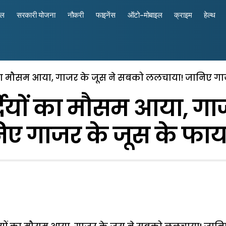
रल
सरकारी योजना
नौकरी
फाइनेंस
ऑटो-मोबाइल
क्राइम
हेल्थ
ं का मौसम आया, गाजर के जूस ने सबको ललचाया! जानिए ग
्दियों का मौसम आया, गा
ए गाजर के जूस के फा