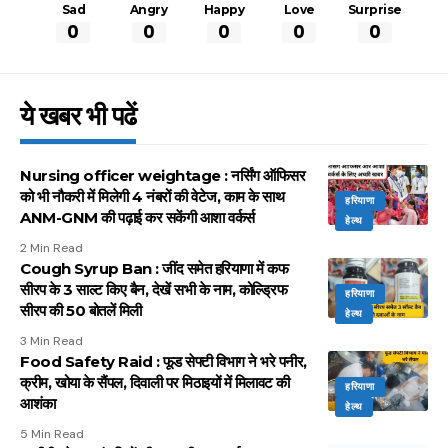
Sad
Angry
Happy
Love
Surprise
0
0
0
0
0
ये खबर भी पढें
Nursing officer weightage : नर्सिंग ऑफिसर
को भी नौकरी में मिलेगी 4 नंबरों की वेटेज, काम के साथ
हरियाणा
ANM-GNM की पढ़ाई कर सकेंगी आशा वर्कर्स
हेल्थ
2 Min Read
Cough Syrup Ban : जींद समेत हरियाणा में कफ
सीरप के 3 साल्ट किए बैन, देखें सभी के नाम, कोल्ड्रिफ
हरियाणा
सीरप की 50 बोतलें मिली
हेल्थ
3 Min Read
Food Safety Raid : फूड सेफ्टी विभाग ने भरे पनीर,
क्रीम, खोया के सैंपल, दिवाली पर मिठाइयों में मिलावट की
हरियाणा
आशंका
हेल्थ
5 Min Read