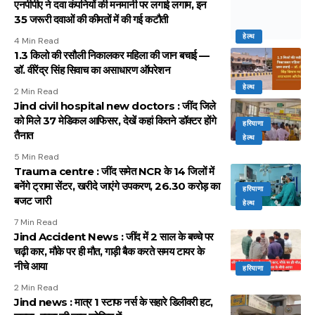
एनपीपीए ने दवा कंपनियों की मनमानी पर लगाई लगाम, इन
35 जरूरी दवाओं की कीमतों में की गई कटौती
हेल्थ
4 Min Read
1.3 किलो की रसौली निकालकर महिला की जान बचाई —
डॉ. वीरेंद्र सिंह सिवाच का असाधारण ऑपरेशन
हेल्थ
2 Min Read
Jind civil hospital new doctors : जींद जिले
को मिले 37 मेडिकल आफिसर, देखें कहां कितने डॉक्टर होंगे
हरियाणा
तैनात
हेल्थ
5 Min Read
Trauma centre : जींद समेत NCR के 14 जिलों में
बनेंगे ट्रामा सेंटर, खरीदे जाएंगे उपकरण, 26.30 करोड़ का
हरियाणा
बजट जारी
हेल्थ
7 Min Read
Jind Accident News : जींद में 2 साल के बच्चे पर
चढ़ी कार, मौके पर ही मौत, गाड़ी बैक करते समय टायर के
नीचे आया
हरियाणा
2 Min Read
Jind news : मात्र 1 स्टाफ नर्स के सहारे डिलीवरी हट,