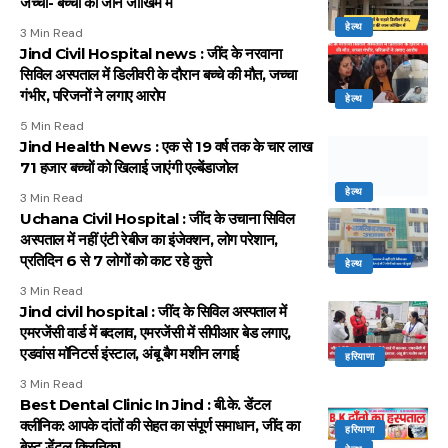
जच्चा- बच्चा की जान जोखिम में
हेल्थ
3 Min Read
Jind Civil Hospital news : जींद के नरवाना
सिविल अस्पताल में डिलीवरी के दौरान बच्चे की मौत, जच्चा
गंभीर, परिजनों ने लगाए आरोप
हेल्थ
5 Min Read
Jind Health News : एक से 19 वर्ष तक के चार लाख
71 हजार बच्चों को खिलाई जाएंगी एल्बेंडाजोल
हेल्थ
3 Min Read
Uchana Civil Hospital : जींद के उचाना सिविल
अस्पताल में नहीं एंटी रेबीज का इंजेक्शन, लोग परेशान,
प्रतिदिन 6 से 7 लोगों को काट रहे कुत्ते
हेल्थ
3 Min Read
Jind civil hospital : जींद के सिविल अस्पताल में
एमरजेंसी वार्ड में बदलाव, एमरजेंसी में सीपीआर बेड लगाए,
एडवांस मॉनिटर्स इंस्टाल, अंबू बैग मशीन लगाई
हरियाणा
3 Min Read
Best Dental Clinic In Jind : बी.के. डेंटल
क्लीनिक: आपके दांतों की सेहत का संपूर्ण समाधान, जींद का
हरियाणा
बेस्ट डेंटल क्लिनिक!