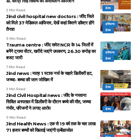
डॉ. वीरेंद्र सिंह सिवाच का असाधारण ऑपरेशन
हेल्थ
2 Min Read
Jind civil hospital new doctors : जींद जिले
को मिले 37 मेडिकल आफिसर, देखें कहां कितने डॉक्टर होंगे
हरियाणा
तैनात
हेल्थ
5 Min Read
Trauma centre : जींद समेत NCR के 14 जिलों में
बनेंगे ट्रामा सेंटर, खरीदे जाएंगे उपकरण, 26.30 करोड़ का
हरियाणा
बजट जारी
हेल्थ
7 Min Read
Jind news : मात्र 1 स्टाफ नर्स के सहारे डिलीवरी हट,
जच्चा- बच्चा की जान जोखिम में
हेल्थ
3 Min Read
Jind Civil Hospital news : जींद के नरवाना
सिविल अस्पताल में डिलीवरी के दौरान बच्चे की मौत, जच्चा
गंभीर, परिजनों ने लगाए आरोप
हेल्थ
5 Min Read
Jind Health News : एक से 19 वर्ष तक के चार लाख
71 हजार बच्चों को खिलाई जाएंगी एल्बेंडाजोल