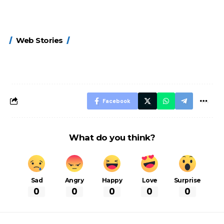
15 नवंबर से लागू होंगे
ऐसे बनाएं अपनी पसंद की
मोटापे को कम कर
Web Stories
FASTag के ये नए
UPI ID? जानें यहां
लिए खाएं ये बेहत्तर
नियम, डबल टोल से
शानदार ट्रिक
बचने के लिए जानें ये 6
आसान ट्रिक्स
Facebook
What do you think?
Sad
Angry
Happy
Love
Surprise
0
0
0
0
0