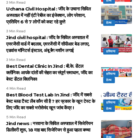
हेल्थ
3 Min Read
Uchana Civil Hospital : जींद के उचाना सिविल
अस्पताल में नहीं एंटी रेबीज का इंजेक्शन, लोग परेशान,
प्रतिदिन 6 से 7 लोगों को काट रहे कुत्ते
हेल्थ
3 Min Read
Jind civil hospital : जींद के सिविल अस्पताल में
एमरजेंसी वार्ड में बदलाव, एमरजेंसी में सीपीआर बेड लगाए,
एडवांस मॉनिटर्स इंस्टाल, अंबू बैग मशीन लगाई
हरियाणा
3 Min Read
Best Dental Clinic In Jind : बी.के. डेंटल
क्लीनिक: आपके दांतों की सेहत का संपूर्ण समाधान, जींद का
हरियाणा
बेस्ट डेंटल क्लिनिक!
हेल्थ
4 Min Read
Best Blood Test Lab In Jind : जींद में सबसे
बेस्ट ब्लड टैस्ट लैब कौन सी है ? हर प्रकार के खून टेस्ट के
हरियाणा
लिए जींद का सबसे भरोसेमंद खून जांच केंद्र !
हेल्थ
5 Min Read
Jind news : नरवाना के सिविल अस्पताल में सिजेरियन
डिलीवरी शुरू, 18 माह बाद सिजेरियन से हुआ पहला बच्चा
हेल्थ