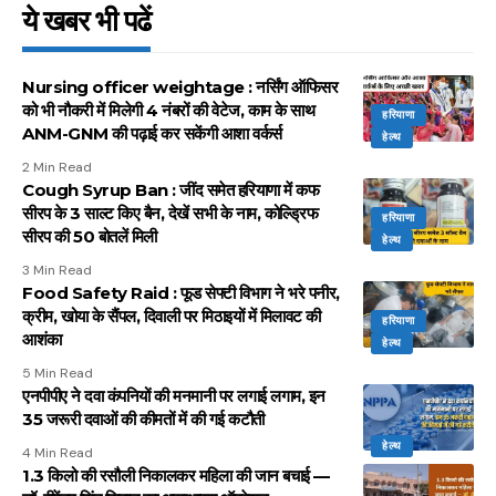
ये खबर भी पढें
Nursing officer weightage : नर्सिंग ऑफिसर
को भी नौकरी में मिलेगी 4 नंबरों की वेटेज, काम के साथ
हरियाणा
ANM-GNM की पढ़ाई कर सकेंगी आशा वर्कर्स
हेल्थ
2 Min Read
Cough Syrup Ban : जींद समेत हरियाणा में कफ
सीरप के 3 साल्ट किए बैन, देखें सभी के नाम, कोल्ड्रिफ
हरियाणा
सीरप की 50 बोतलें मिली
हेल्थ
3 Min Read
Food Safety Raid : फूड सेफ्टी विभाग ने भरे पनीर,
क्रीम, खोया के सैंपल, दिवाली पर मिठाइयों में मिलावट की
हरियाणा
आशंका
हेल्थ
5 Min Read
एनपीपीए ने दवा कंपनियों की मनमानी पर लगाई लगाम, इन
35 जरूरी दवाओं की कीमतों में की गई कटौती
हेल्थ
4 Min Read
1.3 किलो की रसौली निकालकर महिला की जान बचाई —