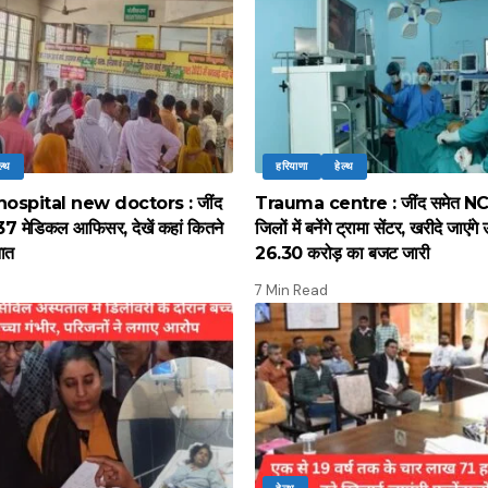
ल्थ
हरियाणा
हेल्थ
 hospital new doctors : जींद
Trauma centre : जींद समेत NC
37 मेडिकल आफिसर, देखें कहां कितने
जिलों में बनेंगे ट्रामा सेंटर, खरीदे जाएं
नात
26.30 करोड़ का बजट जारी
7 Min Read