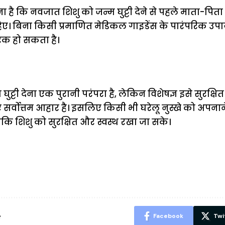
ना है कि नवजात शिशु को जन्म घुट्टी देने से पहले माता-पिता
िए। बिना किसी प्रमाणित मेडिकल गाइडेंस के पारंपरिक उप
रक हो सकता है।
ट्टी देना एक पुरानी परंपरा है, लेकिन विशेषज्ञ इसे सुरक्षित
सर्वोत्तम आहार है। इसलिए किसी भी घरेलू नुस्खे को अपनाने
ताकि शिशु को सुरक्षित और स्वस्थ रखा जा सके।
ऐसे बनाएं अपनी
मोटापे को कम
बदलते मौसम 
पसंद की UPI
करने के लिए खाएं
नही होंगे बी
ID? जानें यहां
ये बेहत्तर चीजें
हल्दी के सा
शानदार ट्रिक
चीजें सेवन क
रहेंगे स्वस्थ
e
Facebook
Twi