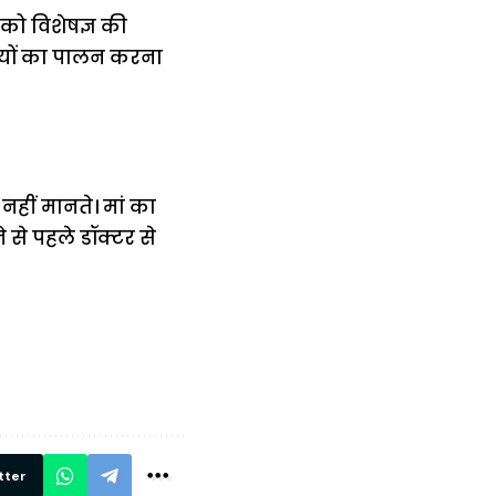
 को विशेषज्ञ की
ायों का पालन करना
 नहीं मानते। मां का
 से पहले डॉक्टर से
में
अब लेट नहीं होंगी
मार,
ट्रेनें… रेलवे ने
थ ये 5
सभी DRM को
रें!
दिए सख्त निर्देश,
रियल टाइम होगी
निगरानी
tter