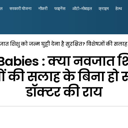
रल
सरकारी योजना
नौकरी
फाइनेंस
ऑटो-मोबाइल
क्राइम
हेल्थ
 शिशु को जन्म घुट्टी देना है सुरक्षित? विशेषज्ञों की सला
bies : क्या नवजात शिशु
ज्ञों की सलाह के बिना हो
डॉक्टर की राय