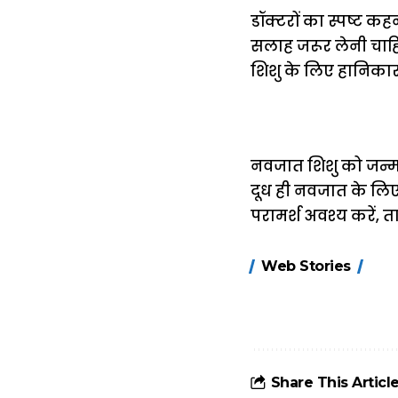
डॉक्टरों का स्पष्ट कह
सलाह जरूर लेनी चाह
शिशु के लिए हानिका
नवजात शिशु को जन्म घु
दूध ही नवजात के लिए 
परामर्श अवश्य करें, 
15 नवंबर से लागू
Web Stories
होंगे FASTag के
ये नए नियम, डबल
टोल से बचने के
लिए जानें ये 6
आसान ट्रिक्स
Share This Articl