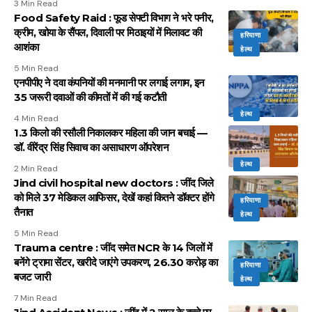
3 Min Read
Food Safety Raid : फूड सेफ्टी विभाग ने भरे पनीर,
क्रीम, खोया के सैंपल, दिवाली पर मिठाइयों में मिलावट की
हरियाणा
आशंका
हेल्थ
5 Min Read
एनपीपीए ने दवा कंपनियों की मनमानी पर लगाई लगाम, इन
35 जरूरी दवाओं की कीमतों में की गई कटौती
हेल्थ
4 Min Read
1.3 किलो की रसौली निकालकर महिला की जान बचाई —
डॉ. वीरेंद्र सिंह सिवाच का असाधारण ऑपरेशन
हेल्थ
2 Min Read
Jind civil hospital new doctors : जींद जिले
को मिले 37 मेडिकल आफिसर, देखें कहां कितने डॉक्टर होंगे
हरियाणा
तैनात
हेल्थ
5 Min Read
Trauma centre : जींद समेत NCR के 14 जिलों में
बनेंगे ट्रामा सेंटर, खरीदे जाएंगे उपकरण, 26.30 करोड़ का
हरियाणा
बजट जारी
हेल्थ
7 Min Read