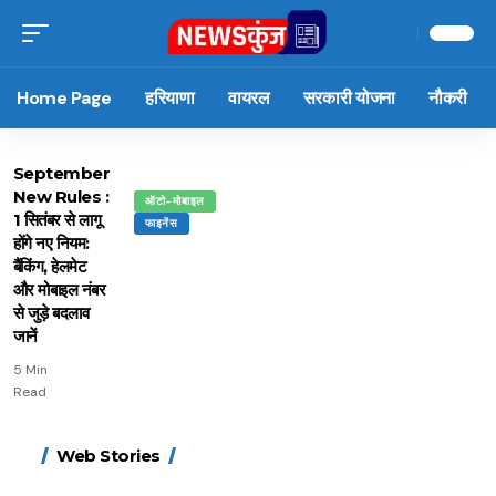
Home Page
हरियाणा
वायरल
सरकारी योजना
नौकरी
September
New Rules :
ऑटो-मोबाइल
1 सितंबर से लागू
फाइनेंस
होंगे नए नियम:
बैंकिंग, हेलमेट
और मोबाइल नंबर
से जुड़े बदलाव
जानें
5 Min
Read
15 नवंबर से लागू होंगे
ऐसे बनाएं अपनी पसंद की
मोटापे को कम करने के लिए
बदलते मौसम में नही होंगे
Web Stories
FASTag के ये नए नियम,
UPI ID? जानें यहां
खाएं ये बेहत्तर चीजें
बीमार, हल्दी के साथ ये 5