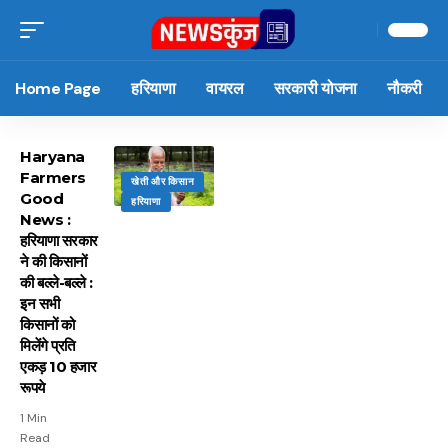
Home Page
हरियाणा
वायरल
सरकारी योजना
नौकरी
Haryana
Farmers
खेती और किसान
Good
हरियाणा
News :
हरियाणा सरकार
ने की किसानों
की बल्ले-बल्ले :
इन सभी
किसानों को
मिलेंगे प्रति
एकड़ 10 हजार
रूपये
1 Min
Read