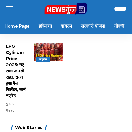
Home Page
हरियाणा
वायरल
सरकारी योजना
नौकरी
LPG
Cylinder
Price
फाइनेंस
2025: नए
साल पर बड़ी
राहत, सस्ता
हुआ गैस
सिलेंडर, जानें
नए रेट
2 Min
Read
15 नवंबर से लागू होंगे
ऐसे बनाएं अपनी पसंद की
मोटापे को कम करने के लिए
बदलते मौसम में नही होंगे
Web Stories
FASTag के ये नए नियम,
UPI ID? जानें यहां