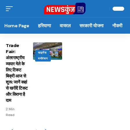
Home Page
हरियाणा
वायरल
सरकारी योजना
नौकरी
Trade
Fair:
फाइनेंस
अंतरराष्ट्रीय
मनोरंजन
व्यापार मेले के
लिए टिकट
बिक्री आज से
शुरू: जानें कहां
से खरीदें टिकट
और कितना है
दाम
2 Min
Read
15 नवंबर से लागू होंगे
ऐसे बनाएं अपनी पसंद की