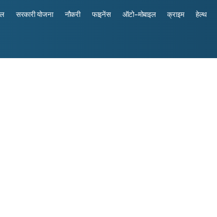
रल
सरकारी योजना
नौकरी
फाइनेंस
ऑटो-मोबाइल
क्राइम
हेल्थ