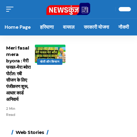
Home Page
हरियाणा
वायरल
सरकारी योजना
नौकरी
Meri fasal
mera
byora : मेरी
खेती और किसान
फसल-मेरा ब्योरा
पोर्टल: रबी
सीजन के लिए
पंजीकरण शुरू,
आधार कार्ड
अनिवार्य
2 Min
Read
15 नवंबर से लागू होंगे
ऐसे बनाएं अपनी पसंद की
मोटापे को कम करने के लिए
बदलते मौसम में नही होंगे
Web Stories
FASTag के ये नए नियम,
UPI ID? जानें यहां