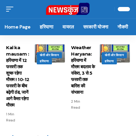
Home Page
हरियाणा
वायरल
सरकारी योजना
नौकरी
Kal ka
Weather
mausam :
Haryana:
खेती और किसान
खेती और किसान
हरियाणा में 12
हरियाणा में
हरियाणा
हरियाणा
फरवरी तक
मौसम बदलाव के
शुष्क रहेगा
संकेत, 3 से 5
मौसम ! 10-12
फरवरी तक
फरवरी के बीच
बारिश की
बढ़ेगी ठंड, जानें
संभावना
आगे कैसा रहेगा
2 Min
मौसम
Read
1 Min
Read
15 नवंबर से लागू होंगे
ऐसे बनाएं अपनी पसंद की