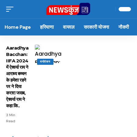
Home Page
हरियाणा
वायरल
सरकारी योजना
नौकरी
Aaradhya
Bacchan:
IIFA 2024
मनोरंजन
में ऐश्वर्या राय ने
आराध्य बच्चन
के हमेशा रहने
पर ने दिया
करारा जवाब,
ऐश्वर्या राय ने
कहा कि..
3 Min
Read
15 नवंबर से लागू होंगे
ऐसे बनाएं अपनी पसंद की