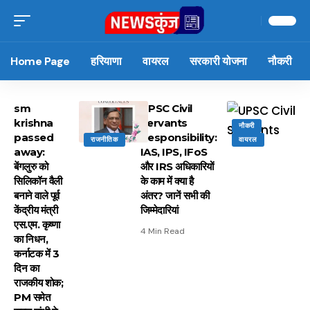
Home Page
हरियाणा
वायरल
सरकारी योजना
नौकरी
sm
UPSC Civil
krishna
Servants
नौकरी
passed
Responsibility:
राजनीतिक
वायरल
away:
IAS, IPS, IFoS
बेंगलुरु को
और IRS अधिकारियों
सिलिकॉन वैली
के काम में क्या है
बनाने वाले पूर्व
अंतर? जानें सभी की
केंद्रीय मंत्री
जिम्मेदारियां
एस.एम. कृष्णा
4 Min Read
का निधन,
कर्नाटक में 3
दिन का
राजकीय शोक;
PM समेत