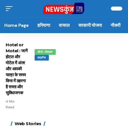
Home Page
हरियाणा
वायरल
सरकारी योजना
नौकरी
Hotel or
Motel : जानें
ऑटो-मोबाइल
होटल और
फाइनेंस
मोटेल में अंतर
और आपकी
यात्रा के समय
किस में ठहरना
है सस्ता और
सुविधाजनक
4 Min
Read
15 नवंबर से लागू होंगे
ऐसे बनाएं अपनी पसंद की
मोटापे को कम करने के लिए
बदलते मौसम में नही होंगे
Web Stories
FASTag के ये नए नियम,
UPI ID? जानें यहां