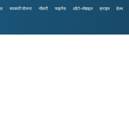
रल
सरकारी योजना
नौकरी
फाइनेंस
ऑटो-मोबाइल
क्राइम
हेल्थ