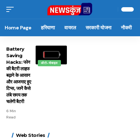
Home Page
हरियाणा
वायरल
सरकारी योजना
नौकरी
Battery
Saving
Hacks: फोन
ऑटो-मोबाइल
की बैटरी लाइफ
बढ़ाने के आसान
और आजमाए हुए
टिप्स, जानें कैसे
लंबे समय तक
चलेगी बैटरी
6 Min
Read
15 नवंबर से लागू होंगे
ऐसे बनाएं अपनी पसंद की
मोटापे को कम करने के लिए
बदलते मौसम में नही होंगे
Web Stories
FASTag के ये नए नियम,
UPI ID? जानें यहां