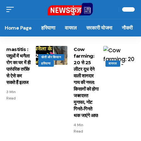
Home Page
हरियाणा
वायरल
सरकारी योजना
नौकरी
mastitis :
Cow
पशुओं में थनैला
farming:
खेती और किसान
रोग का घर में ही
20 से 25
हरियाणा
वायरल
पारंपरिक तरीके
लीटर दूध देने
से ऐसे कर
वाली शानदार
सकते हैं इलाज
गाय की नस्ल:
किसानों को होगा
3 Min
जबरदस्त
Read
मुनाफा, नोट
गिनते-गिनते
थक जाएंगे आप!
4 Min
Read