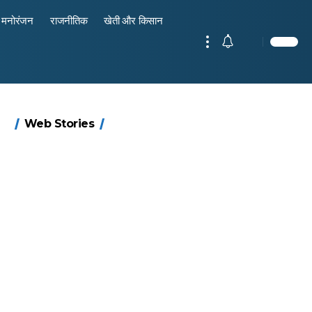
मनोरंजन
राजनीतिक
खेती और किसान
15 नवंबर से लागू होंगे
ऐसे बनाएं अपनी पसंद
मोटापे को कम करने
बदलते मौसम में नही
Web Stories
FASTag के ये नए
की UPI ID? जानें
के लिए खाएं ये बेहत्तर
होंगे बीमार, हल्दी के
नियम, डबल टोल से
यहां शानदार ट्रिक
चीजें
साथ ये 5 चीजें सेवन
बचने के लिए जानें ये
करें! रहेंगे स्वस्थ
6 आसान ट्रिक्स