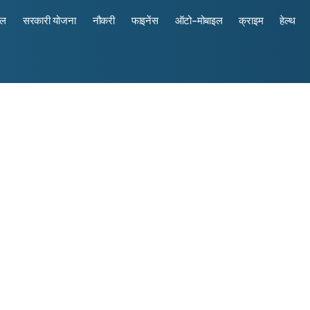
रल
सरकारी योजना
नौकरी
फाइनेंस
ऑटो-मोबाइल
क्राइम
हेल्थ