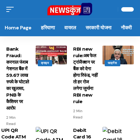
Home Page
हरियाणा
वायरल
सरकारी योजना
नौकरी
Bank
RBI new
Fraud:
rule:अब फेल
करनाल पंजाब
ट्रांजैक्शन पर
क्राइम
फाइनेंस
नेशनल बैंक में
बैंक को देना
59.67 लाख
होगा रिफंड, नहीं
रुपये के घोटाले
तो हर रोज
का खुलासा,
लगेगा जुर्माना
PNB के
RBI new
कैशियर पर
rule
आरोप
2 Min
Read
2 Min
Read
UPI QR
Debit
Code ATM
Card 16