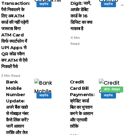
Transaction:
Digit: जानें,
फाइनेंस
फाइनेंस
पैसे निकालने के
आपके डेबिट
लिए अब ATM
कार्ड के 16
कार्ड की नहीं पड़ेगी
डिजिट का क्या
जरूरत! बिना
मतलब है
ATM Card
4 Min
सिर्फ स्मार्टफोन में
Read
UPI Apps से
QR कोड स्कैन
कर ATM से ऐसे
निकालें पैसे
3 Min Read
Bank
Credit
Mobile
Card Bill
ऑटो-मोबाइल
Number
Payments:
फाइनेंस
फाइनेंस
Update:
क्रेडिट कार्ड
अपने बैंक खाते
बिल का भुगतान
से मोबाइल नंबर
करने के आसान
कैसे लिंक करें?
और प्रभावी
जानें आसान
तरीके
तरीके और तेज