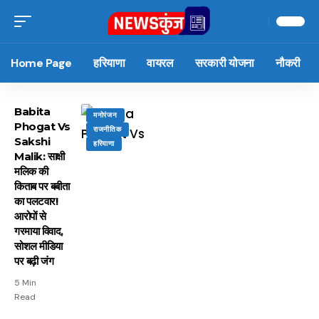
Home Page
हरियाणा
वायरल
सरकारी योजना
नौकरी
Babita
मनोरंजन
Phogat Vs
राजनीतिक
Sakshi
हरियाणा
Malik: साक्षी
मलिक की
किताब पर बबीता
का पलटवार!
आरोपों से
गरमाया विवाद,
सोशल मीडिया
पर बढ़ी जंग
5 Min
Read