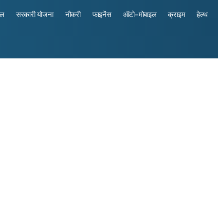
रल
सरकारी योजना
नौकरी
फाइनेंस
ऑटो-मोबाइल
क्राइम
हेल्थ