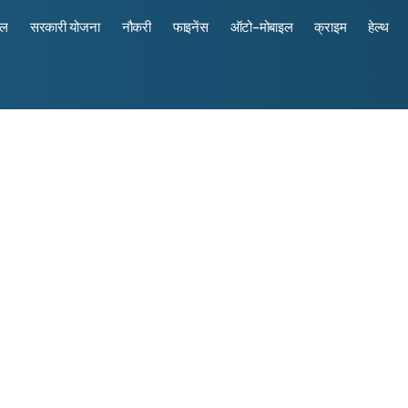
रल
सरकारी योजना
नौकरी
फाइनेंस
ऑटो-मोबाइल
क्राइम
हेल्थ