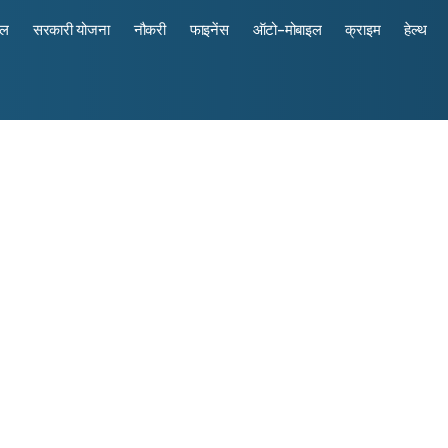
रल
सरकारी योजना
नौकरी
फाइनेंस
ऑटो-मोबाइल
क्राइम
हेल्थ