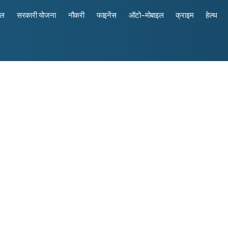
रल
सरकारी योजना
नौकरी
फाइनेंस
ऑटो-मोबाइल
क्राइम
हेल्थ