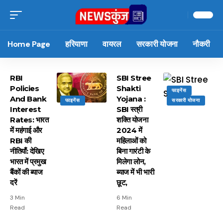
Home Page
हरियाणा
वायरल
सरकारी योजना
नौकरी
RBI
SBI Stree
Policies
Shakti
फाइनेंस
And Bank
Yojana :
फाइनेंस
सरकारी योजना
Interest
SBI स्त्री
Rates: भारत
शक्ति योजना
में महंगाई और
2024 में
RBI की
महिलाओं को
नीतियाँ: देखिए
बिना गारंटी के
भारत में प्रमुख
मिलेगा लोन,
बैंकों की ब्याज
ब्याज में भी भारी
दरें
छूट,
3 Min
6 Min
Read
Read