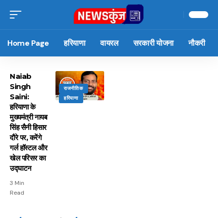
Home Page
हरियाणा
वायरल
सरकारी योजना
नौकरी
Naiab
Singh
राजनीतिक
Saini:
हरियाणा
हरियाणा के
मुख्यमंत्री नायब
सिंह सैनी हिसार
दौरे पर, करेंगे
गर्ल हॉस्टल और
खेल परिसर का
उद्घाटन
3 Min
Read
15 नवंबर से लागू होंगे
ऐसे बनाएं अपनी पसंद की