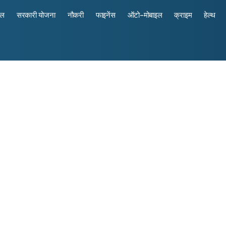
रल
सरकारी योजना
नौकरी
फाइनेंस
ऑटो-मोबाइल
क्राइम
हेल्थ