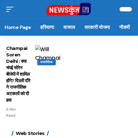
Home Page
हरियाणा
वायरल
सरकारी योजना
नौकरी
Champai
Soren
Delhi : क्या
राजनीतिक
चंपई सोरेन
बीजेपी में शामिल
होंगे? दिल्ली दौरे
ने राजनीतिक
अटकलों को दी
हवा
6 Min
Read
15 नवंबर से लागू होंगे
ऐसे बनाएं अपनी पसंद की
मोटापे को कम करने के लिए
बदलते मौसम में नही होंगे
Web Stories
FASTag के ये नए नियम,
UPI ID? जानें यहां