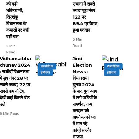
की बड़ी
उचाना में सबसे
भविष्यवाणी,
ज्यादा बूथ नंबर
त्रिशंकु
122 पर
विधानसभा के
89.4 प्रतिशत
कयासों पर कही
हुआ मतदान
बड़ी बात
5 Min
Read
2 Min
Read
Vidhansabha
Jind
chunav 2024
Election
राजनीतिक
राजनीतिक
: सफीदों विधानसभा
News :
हरियाणा
हरियाणा
में बूथ नंबर 28 पर
विधानसभा
सबसे ज्यादा, 72 पर
चुनाव 2024
सबसे कम वोटिंग,
के बाद गुणा-भाग
देखें कहां कितने वाेट
में लगे पार्टियों के
डले
समर्थक, कम
मतदान को
9 Min Read
अपने-अपने पक्ष
में मान रहे
कांग्रेस और
भाजपा