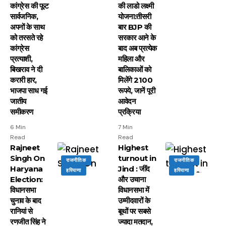
कांग्रेस की फूट
की लाडो लक्ष्मी
सार्वजनिक,
योजना:तीसरी
अपनों के साथ
बार BJP की
को तरसते रहे
सरकार आने के
कांग्रेस
बाद अब प्रत्येक
प्रत्याशी,
महिला और
बिखराव ने दी
बालिकाओं को
करारी हार,
मिलेंगे 2100
भाजपा साध गई
रूपये, जानें पूरी
जातीय
आवेदन
समीकरण
प्रक्रिया
6 Min
7 Min
Read
Read
Rajneet
Highest
Singh On
turnout in
राजनीतिक
राजनीतिक
Haryana
Jind : जींद
हरियाणा
हरियाणा
Election:
और उचाना
विधानसभा
विधानसभा में
चुनाव के बाद
उम्मीदवारों के
रानियां से
बूथों पर सबसे
रणजीत सिंह ने
ज्यादा मतदान,