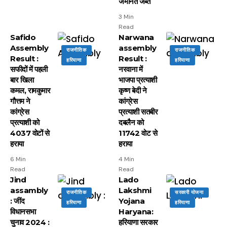
जमानत जब्त
3 Min
Read
Safido
Narwana
Assembly
assembly
राजनीतिक
राजनीतिक
Result :
Result :
हरियाणा
हरियाणा
सफीदों में पहली
नरवाना में
बार खिला
भाजपा प्रत्याशी
कमल, रामकुमार
कृष्ण बेदी ने
गौत्तम ने
कांग्रेस
कांग्रेस
प्रत्याशी सतबीर
प्रत्याशी को
दबलैन को
4037 वोटों से
11742 वोट से
हराया
हराया
6 Min
4 Min
Read
Read
Jind
Lado
assambly
Lakshmi
राजनीतिक
सरकारी योजना
: जींद
Yojana
हरियाणा
हरियाणा
विधानसभा
Haryana:
चुनाव 2024 :
हरियाणा सरकार