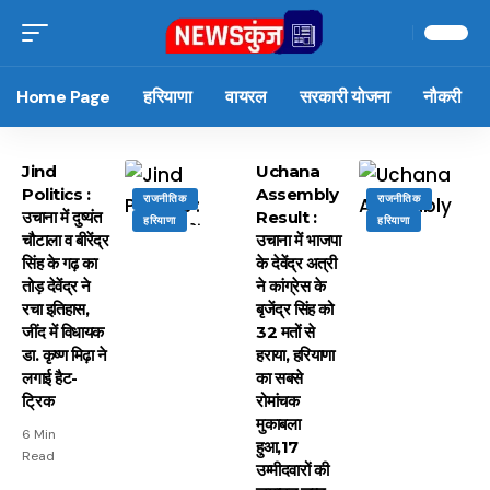
Home Page
हरियाणा
वायरल
सरकारी योजना
नौकरी
Jind
Uchana
Politics :
Assembly
राजनीतिक
राजनीतिक
उचाना में दुष्यंत
Result :
हरियाणा
हरियाणा
चौटाला व बीरेंद्र
उचाना में भाजपा
सिंह के गढ़ का
के देवेंद्र अत्री
तोड़ देवेंद्र ने
ने कांग्रेस के
रचा इतिहास,
बृजेंद्र सिंह को
जींद में विधायक
32 मतों से
डा. कृष्ण मिढ़ा ने
हराया, हरियाणा
लगाई हैट-
का सबसे
ट्रिक
रोमांचक
मुकाबला
6 Min
हुआ,17
Read
उम्मीदवारों की