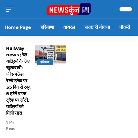
Home Page
हरियाणा
वायरल
सरकारी योजना
नौकरी
Railway
news ; रेल
यात्रियों के लिए
हरियाणा
खुशखबरी :
जींद-बठिंडा
रेलवे ट्रैक पर
35 दिन से रद्​द
5 ट्रेनें वापस
ट्रैक पर लौटी,
यात्रियों को
मिली राहत
3 Min
Read