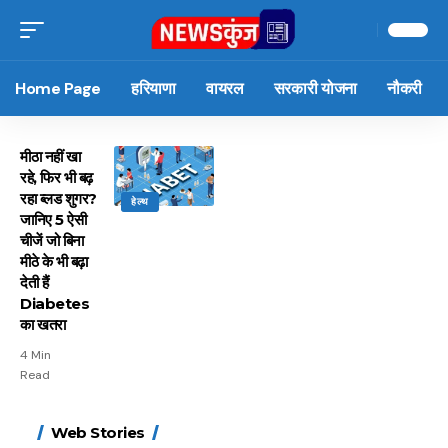
Home Page
हरियाणा
वायरल
सरकारी योजना
नौकरी
मीठा नहीं खा
रहे, फिर भी बढ़
रहा ब्लड शुगर?
हेल्थ
जानिए 5 ऐसी
चीजें जो बिना
मीठे के भी बढ़ा
देती हैं
Diabetes
का खतरा
4 Min
Read
15 नवंबर से लागू होंगे
ऐसे बनाएं अपनी पसंद की
मोटापे को कम करने के लिए
बदलते मौसम में नही होंगे
Web Stories
FASTag के ये नए नियम,
UPI ID? जानें यहां