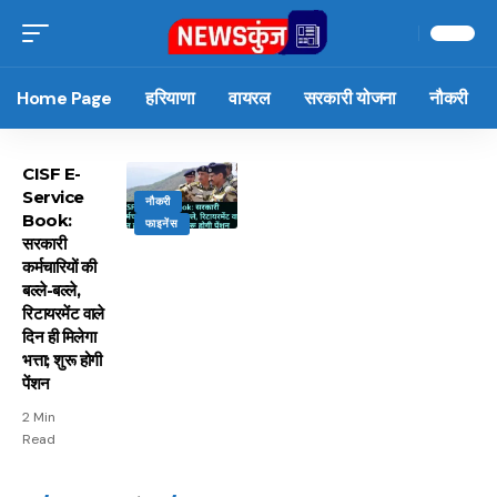
Home Page
हरियाणा
वायरल
सरकारी योजना
नौकरी
CISF E-
Service
नौकरी
Book:
फाइनेंस
सरकारी
कर्मचारियों की
बल्ले-बल्ले,
रिटायरमेंट वाले
दिन ही मिलेगा
भत्ता; शुरू होगी
पेंशन
2 Min
Read
15 नवंबर से लागू होंगे
ऐसे बनाएं अपनी पसंद की