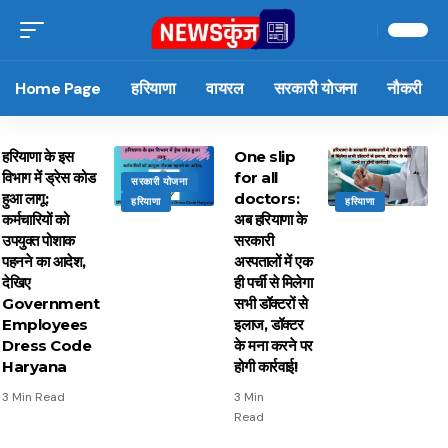
Home Page
हरियाणा
वायरल
सरकारी योजना
नौकरी
हरियाणा के इस
One slip
विभाग में ड्रेस कोड
for all
सरकारी योजना
हुआ लागू:
doctors:
हरियाणा
हरियाणा
कर्मचारियों को
अब हरियाणा के
उपयुक्त पोशाक
सरकारी
पहनने का आदेश,
अस्पतालों में एक
देखिए
ही पर्ची से मिलेगा
Government
सभी डॉक्टरों से
Employees
इलाज, डॉक्टर
Dress Code
के मना करने पर
Haryana
होगी कार्रवाई!
3 Min Read
3 Min
Read