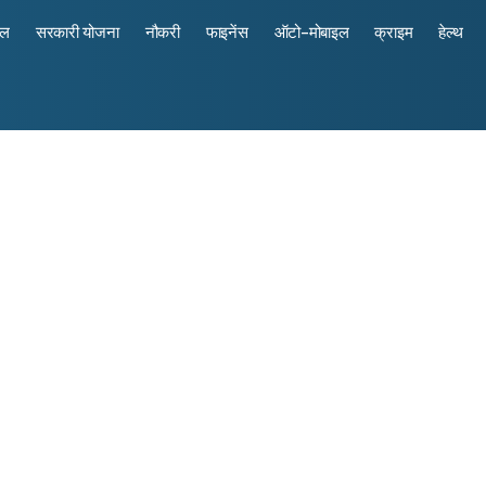
रल
सरकारी योजना
नौकरी
फाइनेंस
ऑटो-मोबाइल
क्राइम
हेल्थ