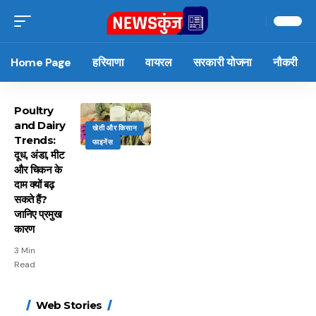
Home Page
हरियाणा
वायरल
सरकारी योजना
नौकरी
Poultry
and Dairy
खेती और किसान
Trends:
फाइनेंस
दूध, अंडा, मीट
और चिकन के
दाम क्यों बढ़
सकते हैं?
जानिए प्रमुख
कारण
3 Min
Read
15 नवंबर से लागू होंगे
ऐसे बनाएं अपनी पसंद की
मोटापे को कम करने के लिए
बदलते मौसम में नही होंगे
Web Stories
FASTag के ये नए नियम,
UPI ID? जानें यहां