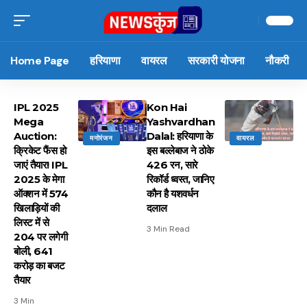
Home Page
हरियाणा
वायरल
सरकारी योजना
नौकरी
IPL 2025
Kon Hai
Mega
Yashvardhan
Auction:
Dalal: हरियाणा के
मनोरंजन
वायरल
क्रिकेट फैंस हो
इस बल्लेबाज ने ठोके
जाएं तैयार! IPL
426 रन, सारे
2025 के मेगा
रिकॉर्ड ध्वस्त, जानिए
ऑक्शन में 574
कौन है यशवर्धन
खिलाड़ियों की
दलाल
लिस्ट में से
3 Min Read
204 पर लगेगी
बोली, 641
करोड़ का बजट
तैयार
3 Min