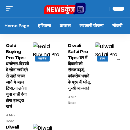
Home Page
हरियाणा
वायरल
सरकारी योजना
नौकरी
Gold
Diwali
Buying
Safai Pro
Pro Tips:
Tips: घर में
फाइनेंस
हेल्थ
धनतेरस-दिवाली
दिवाली की
में सोना खरीदने
रौनक बढ़ाएं,
से पहले जरूर
कॉकरोच भगाने
जानें ये अहम
के प्रभावी घरेलू
टिप्स,ना लगेगा
नुस्खे आजमाएं!
चुना ना ही देना
3 Min
होगा एक्स्ट्रा
Read
खर्च
4 Min
Read
Diwali