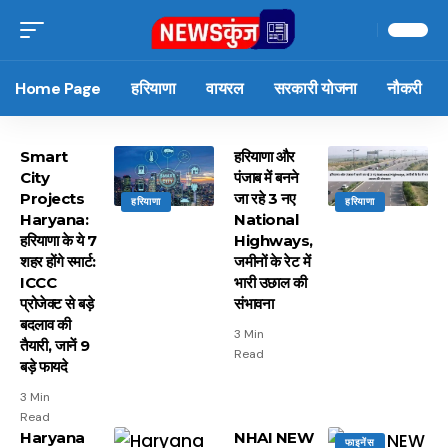
Home Page
हरियाणा
वायरल
सरकारी योजना
नौकरी
Smart
हरियाणा और
City
पंजाब में बनने
Projects
जा रहे 3 नए
हरियाणा
हरियाणा
Haryana:
National
हरियाणा के ये 7
Highways,
शहर होंगे स्मार्ट:
जमीनों के रेट में
ICCC
भारी उछाल की
प्रोजेक्ट से बड़े
संभावना
बदलाव की
3 Min
तैयारी, जानें 9
Read
बड़े फायदे
3 Min
Read
Haryana
NHAI NEW
फाइनेंस