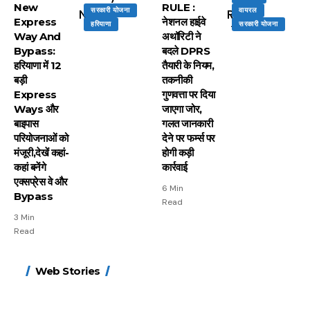
New
RULE :
सरकारी योजना
वायरल
Express
नेशनल हाईवे
हरियाणा
सरकारी योजना
Way And
अथॉरिटी ने
Bypass:
बदले DPRS
हरियाणा में 12
तैयारी के नियम,
बड़ी
तकनीकी
Express
गुणवत्ता पर दिया
Ways और
जाएगा जोर,
बाइपास
गलत जानकारी
परियोजनाओं को
देने पर फर्म्स पर
मंजूरी,देखें कहां-
होगी कड़ी
कहां बनेंगे
कार्रवाई
एक्सप्रेस वे और
6 Min
Bypass
Read
3 Min
Read
15 नवंबर से लागू होंगे
ऐसे बनाएं अपनी पसंद की
मोटापे को कम करने के लिए
बदलते मौसम में नही होंगे
Web Stories
FASTag के ये नए नियम,
UPI ID? जानें यहां
खाएं ये बेहत्तर चीजें
बीमार, हल्दी के साथ ये 5
डबल टोल से बचने के लिए
शानदार ट्रिक
चीजें सेवन करें! रहेंगे स्वस्थ