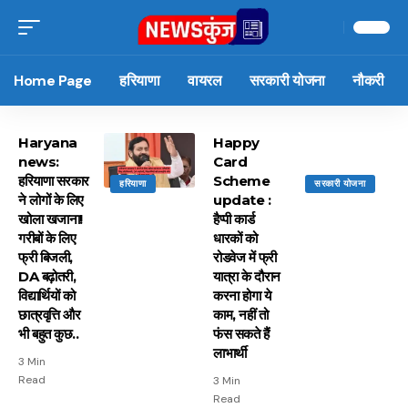
Home Page
हरियाणा
वायरल
सरकारी योजना
नौकरी
Haryana
Happy
news:
Card
हरियाणा सरकार
Scheme
हरियाणा
सरकारी योजना
ने लोगों के लिए
update :
खोला खजाना!
हैप्पी कार्ड
गरीबों के लिए
धारकों को
फ्री बिजली,
रोडवेज में फ्री
DA बढ़ोतरी,
यात्रा के दौरान
विद्यार्थियों को
करना होगा ये
छात्रवृत्ति और
काम, नहीं तो
भी बहुत कुछ..
फंस सकते हैं
लाभार्थी
3 Min
Read
3 Min
Read