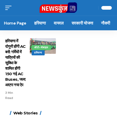
Home Page
हरियाणा
वायरल
सरकारी योजना
नौकरी
हरियाणा में
दोगुनी होंगी AC
ऑटो-मोबाइल
बसें: गर्मियों में
हरियाणा
यात्रियों की
सुविधा के
शामिल होंगी
150 नई AC
Buses, जल्द
आएगा नया ऐप
3 Min
Read
15 नवंबर से लागू होंगे
ऐसे बनाएं अपनी पसंद की
मोटापे को कम करने के लिए
बदलते मौसम में नही होंगे
Web Stories
FASTag के ये नए नियम,
UPI ID? जानें यहां