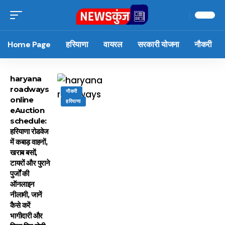
Home Page
हरियाणा
वायरल
सरकारी योजना
नौकरी
haryana
roadways
नौकरी
online
हरियाणा
eAuction
schedule:
हरियाणा रोडवेज
में कबाड़ वाहनों,
खराब बसों,
टायरों और पुराने
पुर्जों की
ऑनलाइन
नीलामी, जानें
कैसे करें
भागीदारी और